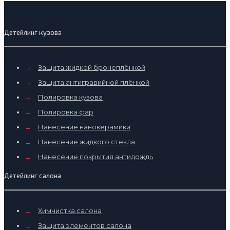
Детейлинг кузова
→
Защита жидкой бронеплёнкой
→
Защита антигравийной плёнкой
→
Полировка кузова
→
Полировка фар
→
Нанесение нанокерамики
→
Нанесение жидкого стекла
→
Нанесение покрытия антидождь
Детейлинг салона
→
Химчистка салона
→
Защита элементов салона