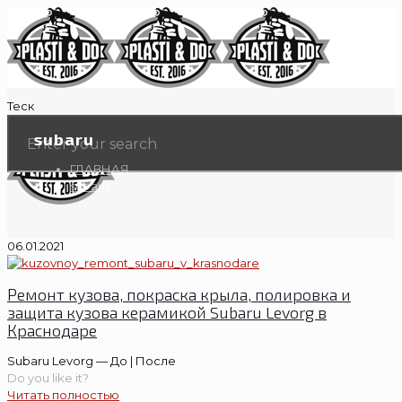
Теск
subaru
ГЛАВНАЯ
subaru
06.01.2021
Ремонт кузова, покраска крыла, полировка и
защита кузова керамикой Subaru Levorg в
Краснодаре
Subaru Levorg — До | После
Do you like it?
Читать полностью