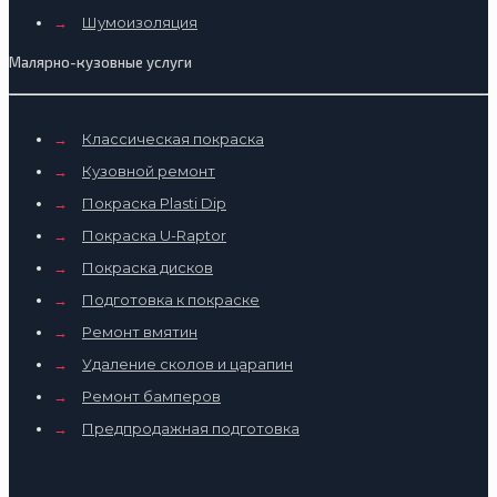
→
Шумоизоляция
Малярно-кузовные услуги
→
Классическая покраска
→
Кузовной ремонт
→
Покраска Plasti Dip
→
Покраска U-Raptor
→
Покраска дисков
→
Подготовка к покраске
→
Ремонт вмятин
→
Удаление сколов и царапин
→
Ремонт бамперов
→
Предпродажная подготовка