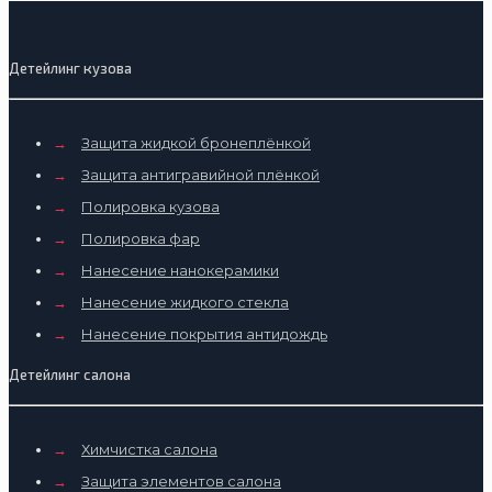
Детейлинг кузова
→
Защита жидкой бронеплёнкой
→
Защита антигравийной плёнкой
→
Полировка кузова
→
Полировка фар
→
Нанесение нанокерамики
→
Нанесение жидкого стекла
→
Нанесение покрытия антидождь
Детейлинг салона
→
Химчистка салона
→
Защита элементов салона