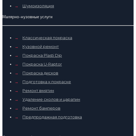
→
Шумоизоляция
Малярно-кузовные услуги
→
Классическая покраска
→
Кузовной ремонт
→
Покраска Plasti Dip
→
Покраска U-Raptor
→
Покраска дисков
→
Подготовка к покраске
→
Ремонт вмятин
→
Удаление сколов и царапин
→
Ремонт бамперов
→
Предпродажная подготовка