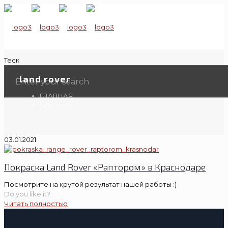
Теск
land rover
ГЛАВНАЯ
land rover
03.01.2021
Покраска Land Rover «Раптором» в Краснодаре
Посмотрите на крутой результат нашей работы :)
Do you like it?
Читать полностью