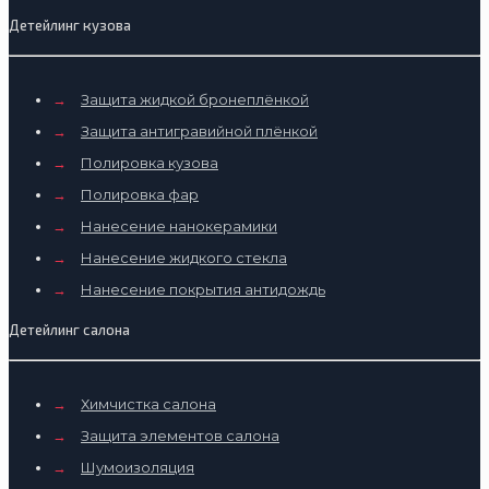
Детейлинг кузова
→
Защита жидкой бронеплёнкой
→
Защита антигравийной плёнкой
→
Полировка кузова
→
Полировка фар
→
Нанесение нанокерамики
→
Нанесение жидкого стекла
→
Нанесение покрытия антидождь
Детейлинг салона
→
Химчистка салона
→
Защита элементов салона
→
Шумоизоляция