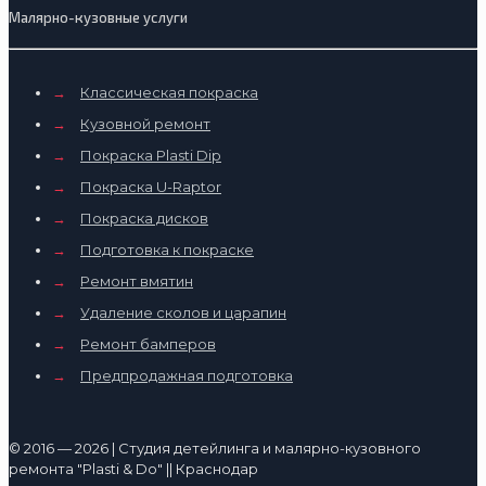
Малярно-кузовные услуги
→
Классическая покраска
→
Кузовной ремонт
→
Покраска Plasti Dip
→
Покраска U-Raptor
→
Покраска дисков
→
Подготовка к покраске
→
Ремонт вмятин
→
Удаление сколов и царапин
→
Ремонт бамперов
→
Предпродажная подготовка
© 2016 — 2026 | Студия детейлинга и малярно-кузовного
ремонта "Plasti & Do" || Краснодар