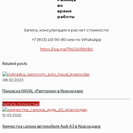
во
время
работы
Запись, консультация и расчет стоимости:
+7 (903) 451-90-80 или по WhatsApp
https://wa.me/79034519080
Related posts
08.02.2023
Покраска HAVAL «Раптором» в Краснодаре
Читать полностью
12.03.2022
Химчистка салона автомобиля Audi A3 в Краснодаре