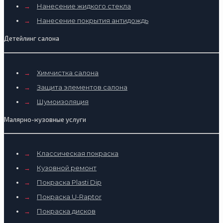
→
Нанесение жидкого стекла
→
Нанесение покрытия антидождь
Детейлинг салона
→
Химчистка салона
→
Защита элементов салона
→
Шумоизоляция
Малярно-кузовные услуги
→
Классическая покраска
→
Кузовной ремонт
→
Покраска Plasti Dip
→
Покраска U-Raptor
→
Покраска дисков