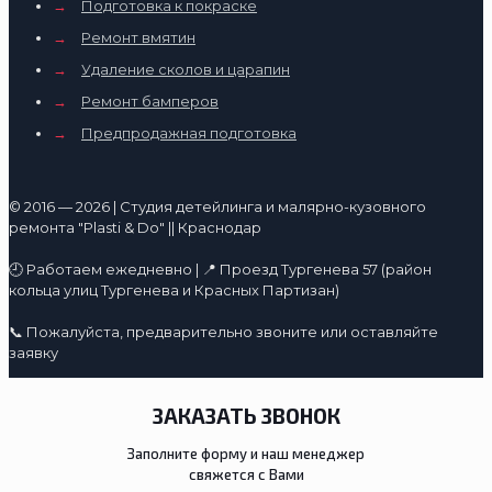
→
Подготовка к покраске
→
Ремонт вмятин
→
Удаление сколов и царапин
→
Ремонт бамперов
→
Предпродажная подготовка
© 2016 — 2026 | Студия детейлинга и малярно-кузовного
ремонта "Plasti & Do" || Краснодар
🕘 Работаем ежедневно | 📍 Проезд Тургенева 57 (район
кольца улиц Тургенева и Красных Партизан)
📞 Пожалуйста, предварительно звоните или оставляйте
заявку
ЗАКАЗАТЬ ЗВОНОК
Заполните форму и наш менеджер
свяжется с Вами